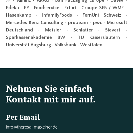
7P
•
Allianz • ARAG
• Ball Packaging Europe • Datev •
Edeka • EY • Foodservice • Erfurt • Groupe SEB / WMF •
Hasenkamp • InfamilyFoods • FernUni Schweiz •
Mercedes Benz Consulting • probeam • pwc • Microsoft
Deutschland • Metzler • Schlatter • Sievert •
Sparkassenakademie BW • TU Kaiserslautern •
Universität Augsburg • Volksbank • Westfalen
Nehmen Sie einfach
Kontakt mit mir auf.
Per Email
info@ther
esa-maxeiner.de